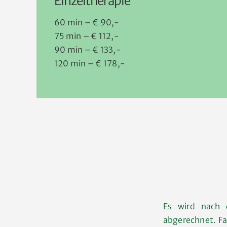
Einzeltherapie
60 min – € 90,-
75 min – € 112,-
90 min – € 133,-
120 min – € 178,-
Es wird nach 
abgerechnet. Fal