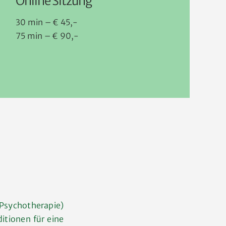
Online Sitzung
30 min – € 45,-
75 min – € 90,-
sychotherapie)
ditionen für eine