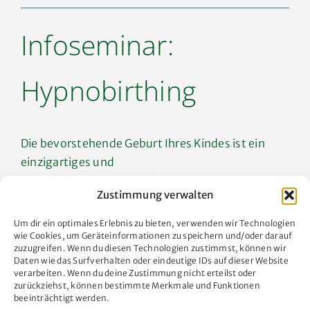
Infoseminar:
Hypnobirthing
Die bevorstehende Geburt Ihres Kindes ist ein
einzigartiges und
emotionales Ereignis. Erfahren Sie wie Techniken
Zustimmung verwalten
zur tiefen
Entspannung ihnen dabei helfen Zuversicht und
Um dir ein optimales Erlebnis zu bieten, verwenden wir Technologien
Vertrauen
wie Cookies, um Geräteinformationen zu speichern und/oder darauf
zuzugreifen. Wenn du diesen Technologien zustimmst, können wir
in Ihren Körper …
Daten wie das Surfverhalten oder eindeutige IDs auf dieser Website
verarbeiten. Wenn du deine Zustimmung nicht erteilst oder
zurückziehst, können bestimmte Merkmale und Funktionen
beeinträchtigt werden.
ERFAHRE MEHR